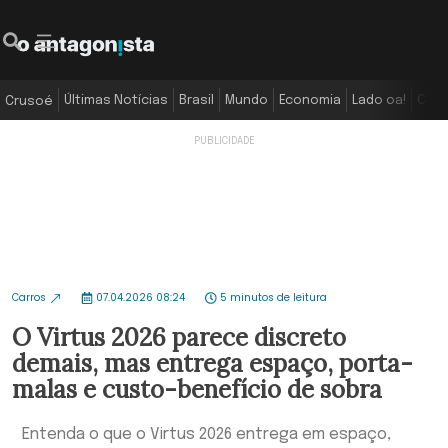
Últimas Notícias
Brasil
Mundo
Economia
Lado oa!
Colu
Crusoé
Carros
07.04.2026 08:24
5 minutos de leitura
O Virtus 2026 parece discreto
demais, mas entrega espaço, porta-
malas e custo-benefício de sobra
Entenda o que o Virtus 2026 entrega em espaço,