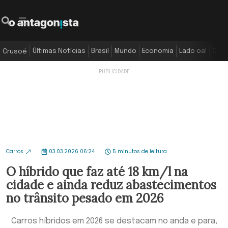
Últimas Notícias
Brasil
Mundo
Economia
Lado oa!
Colu
Crusoé
Carros
03.03.2026 06:24
5 minutos de leitura
O híbrido que faz até 18 km/l na
cidade e ainda reduz abastecimentos
no trânsito pesado em 2026
Carros híbridos em 2026 se destacam no anda e para,