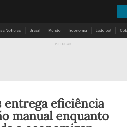
mas Notícias
Brasil
Mundo
Economia
Lado oa!
Col
 entrega eficiência
são manual enquanto