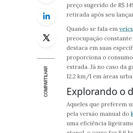
preço sugerido de R$ 14
Linkedin
retirada após seu lançam
Quando se fala em
veíc
Twitter
preocupação constante 
destaca em suas especif
proporciona o consumo d
estrada. Já no caso da 
COMPARTILHAR
12,2 km/l em áreas urba
Explorando o
Aqueles que preferem u
pela versão manual do
uma eficiência ligeira
etanol, o carro faz 8,6 