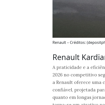
Renault – Créditos: (deposit
Renault Kardia
A praticidade e a eficiê
2026 no competitivo se
a Renault oferece uma
confiável, projetada pa
quanto em longas jornad
torna-se um atrativo pa