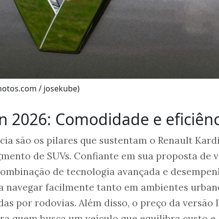
photos.com / josekube)
n 2026: Comodidade e eficiênc
ncia são os pilares que sustentam o Renault Kard
gmento de SUVs. Confiante em sua proposta de v
 combinação de tecnologia avançada e desempe
ra navegar facilmente tanto em ambientes urban
as por rodovias. Além disso, o preço da versão 
ra quem busca um veículo que equilibra custo e