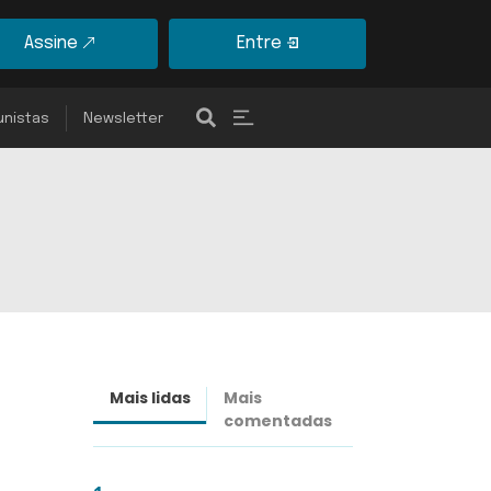
Assine
Entre
unistas
Newsletter
Mais lidas
Mais
Últimas
comentadas
notícias