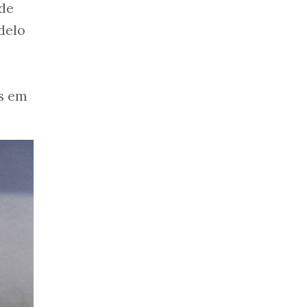
 de
delo
as em