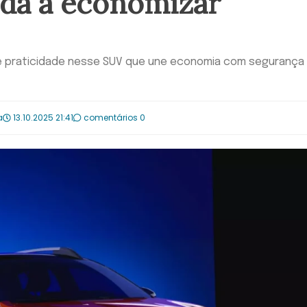
uda a economizar
ce praticidade nesse SUV que une economia com segurança
a
13.10.2025 21:41
comentários 0