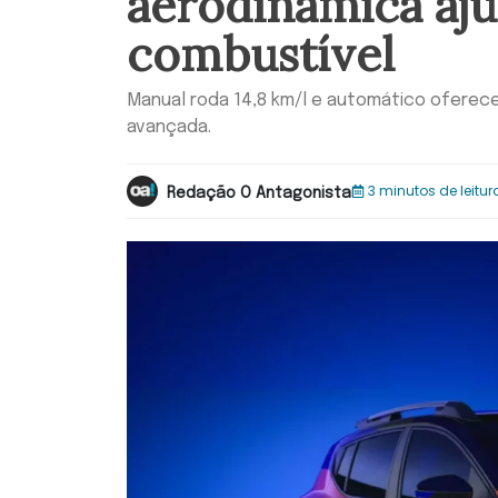
aerodinâmica aj
combustível
Manual roda 14,8 km/l e automático ofere
avançada.
3 minutos de leitur
Redação O Antagonista