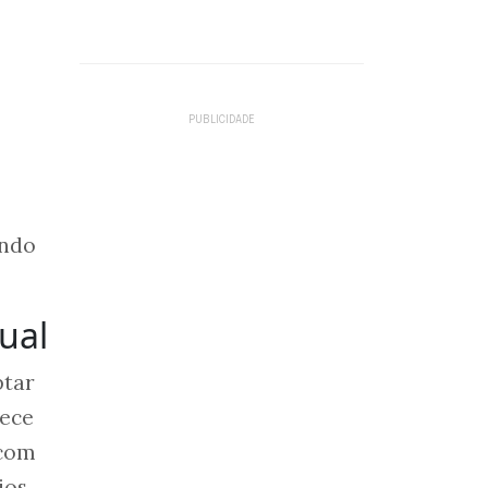
indo
ual
ptar
rece
 com
ios.