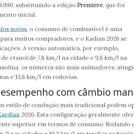
9.990, substituindo a edição
Premiere
, que foi
ento inicial.
ulos novos
, o consumo de combustível é uma
para muitos compradores, e o Kadian 2026 se
icações. A versão automática, por exemplo,
e etanol de 7,8 km/l na cidade e 9,8 km/l na
gasolina, os números são mais animadores, ating
nas e 13,8 km/l em rodovias.
 desempenho com câmbio man
m estilo de condução mais tradicional podem o
Kardian
2026. Esta configuração geralmente ofe
mente superior em termos de consumo. Rodando
km/l nas cidades e 10,2 km/l em trechos rodoviár