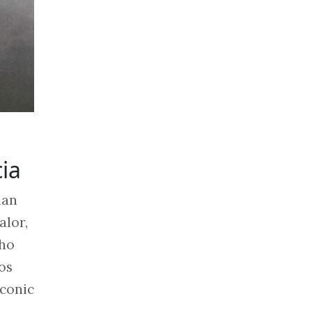
ia
ian
alor,
nho
os
Iconic