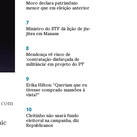
Moro declara patrimônio
menor que em eleição anterior
7
Ministro do STF dá lição de jiu-
jítsu em Manaus
8
Mendonça vê risco de
‘contratação disfarçada de
militância’ em projeto do PT
9
Erika Hilton: “Queriam que eu
tivesse comprado mansões à
vista?”
s com
10
Cleitinho não usará fundo
eleitoral na campanha, diz
nic
Republicanos