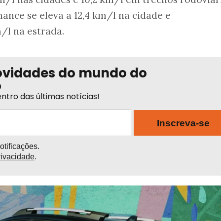
ance se eleva a 12,4 km/l na cidade e
/l na estrada.
ovidades do mundo do
o
ntro das últimas notícias!
Inscreva-se
tificações.
rivacidade
.