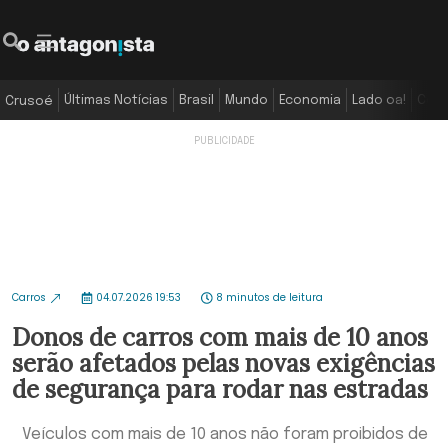
Últimas Notícias
Brasil
Mundo
Economia
Lado oa!
Colu
Crusoé
Carros
04.07.2026 19:53
8 minutos de leitura
Donos de carros com mais de 10 anos
serão afetados pelas novas exigências
de segurança para rodar nas estradas
Veículos com mais de 10 anos não foram proibidos de