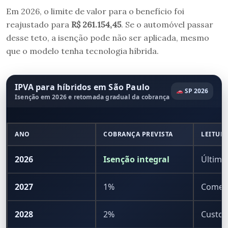
Em 2026, o limite de valor para o benefício foi
reajustado para
R$ 261.154,45
. Se o automóvel passar
desse teto, a isenção pode não ser aplicada, mesmo
que o modelo tenha tecnologia híbrida.
IPVA para híbridos em São Paulo
SP 2026
Isenção em 2026 e retomada gradual da cobrança
ANO
COBRANÇA PREVISTA
LEITUR
2026
Isenção integral
Último
2027
1%
Começ
2028
2%
Custo 