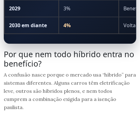
2029
3%
Benefí
2030 em diante
4%
Volta d
Por que nem todo híbrido entra no
benefício?
A confusão nasce porque o mercado usa “híbrido” para
sistemas diferentes. Alguns carros têm eletrificação
leve, outros são híbridos plenos, e nem todos
cumprem a combinação exigida para a isenção
paulista.