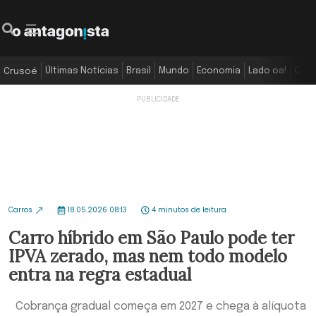
Últimas Notícias
Brasil
Mundo
Economia
Lado oa!
Colu
Crusoé
Carros
18.05.2026 08:13
4 minutos de leitura
Carro híbrido em São Paulo pode ter
IPVA zerado, mas nem todo modelo
entra na regra estadual
Cobrança gradual começa em 2027 e chega à alíquota