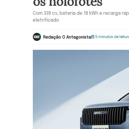
os holofotes
Com 339 cv, bateria de 18 kWh e recarga rá
eletrificado
5 minutos de leitur
Redação O Antagonista