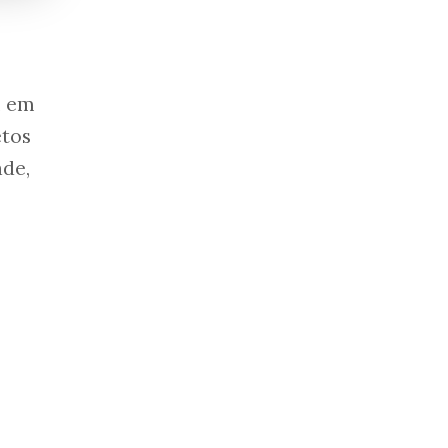
m em
etos
ade,