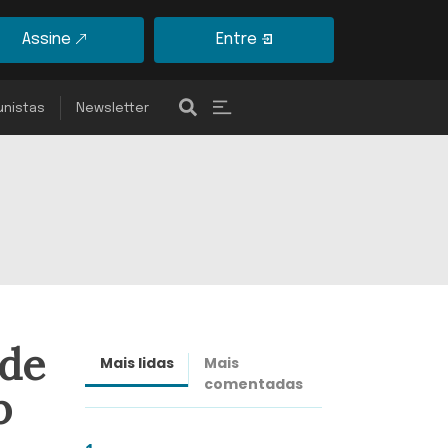
Assine
Entre
unistas
Newsletter
 de
Mais lidas
Mais
Últimas
comentadas
notícias
b