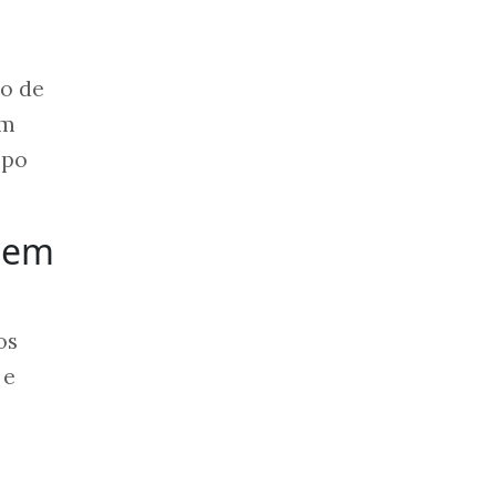
no de
em
mpo
agem
os
 e