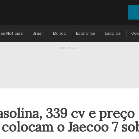
mas Notícias
Brasil
Mundo
Economia
Lado oa!
Col
solina, 339 cv e preço
 colocam o Jaecoo 7 so