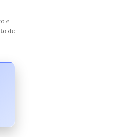
to e
nto de