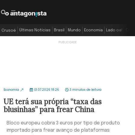
Últimas Notícias
Brasil
Mundo
Economia
Lado oa!
Colu
Crusoé
Economia
01.07.2026 18:26
3 minutos de leitura
UE terá sua própria “taxa das
blusinhas” para frear China
Bloco europeu cobra 3 euros por tipo de produto
importado para frear avanço de plataformas