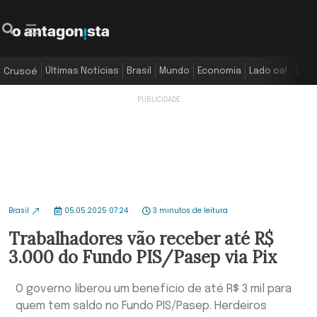
Últimas Notícias
Brasil
Mundo
Economia
Lado oa!
Colu
Crusoé
Brasil
05.05.2025 07:24
3 minutos de leitura
Trabalhadores vão receber até R$
3.000 do Fundo PIS/Pasep via Pix
O governo liberou um benefício de até R$ 3 mil para
quem tem saldo no Fundo PIS/Pasep. Herdeiros