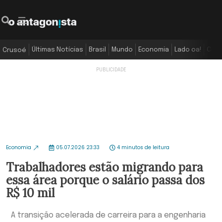
Últimas Notícias
Brasil
Mundo
Economia
Lado oa!
Colu
Crusoé
Economia
05.07.2026 23:33
4 minutos de leitura
Trabalhadores estão migrando para
essa área porque o salário passa dos
R$ 10 mil
A transição acelerada de carreira para a engenharia