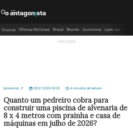
Últimas Notícias
Brasil
Mundo
Economia
Lado oa!
Colu
Crusoé
Economia
08.07.2026 03:33
4 minutos de leitura
Quanto um pedreiro cobra para
construir uma piscina de alvenaria de
8 x 4 metros com prainha e casa de
máquinas em julho de 2026?