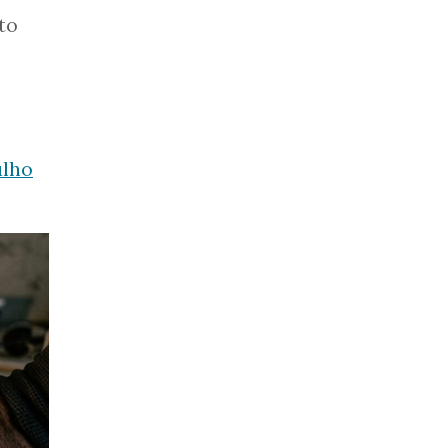
to
e
ulho