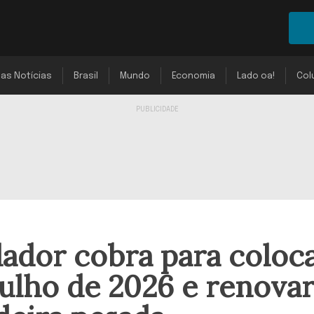
mas Notícias
Brasil
Mundo
Economia
Lado oa!
Col
ador cobra para coloc
julho de 2026 e renovar