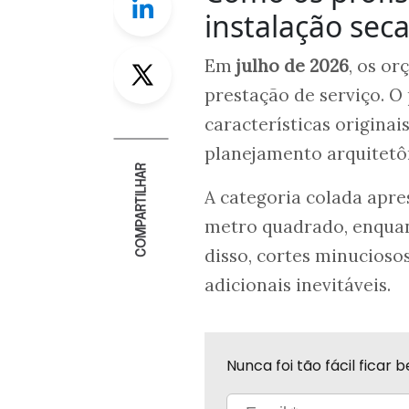
instalação sec
Twitter
Em
julho de 2026
, os o
prestação de serviço. O
características origina
planejamento arquitetôn
COMPARTILHAR
A categoria colada apre
metro quadrado, enquan
disso, cortes minucioso
adicionais inevitáveis.
Nunca foi tão fácil fica