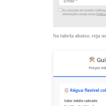
Eu concordo em receber notificaçõ
informações reveja nossa
Polític
Na tabela abaixo, veja 
Gui
Preços mé
Régua flexível co
Valor médio cobrado