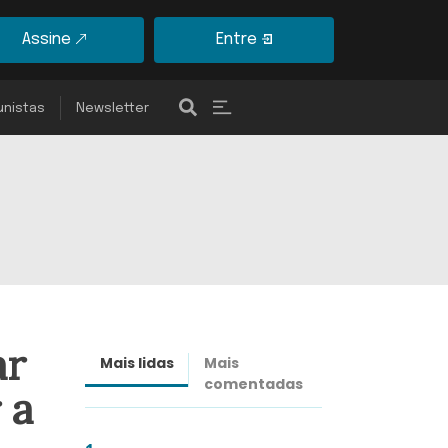
Assine
Entre
unistas
Newsletter
ar
Mais lidas
Mais
Últimas
comentadas
notícias
 a