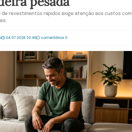
deira pesada
ão de revestimentos rápidos exige atenção aos custos com
es.
a
04.07.2026 20:48
comentários 0