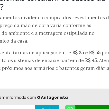
a?
rçamentos dividem a compra dos revestimentos 
 preço da mão de obra varia conforme as
is do ambiente e a metragem estipulada no
ico da casa.
senta tarifas de aplicação entre
R$ 35
e
R$ 55
po
to os sistemas de encaixe partem de
R$ 45
. Alé
s próximos aos armários e batentes geram diári
r bem informado com
O Antagonista