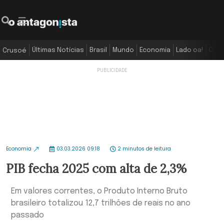
Últimas Notícias
Brasil
Mundo
Economia
Lado oa!
Colu
Crusoé
Economia
03.03.2026 09:18
2 minutos de leitura
PIB fecha 2025 com alta de 2,3%
Em valores correntes, o Produto Interno Bruto
brasileiro totalizou 12,7 trilhões de reais no ano
passado