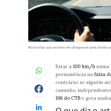
Motoristas que insistem em ultrapassar pela direita 
Whastapp
Estar a
100 km/h
numa v
permanência na
faixa d
contrário: se alguém atr
Facebook
caminho, independentem
198 do CTB
e gera multa
Linkedin
O que diz o art