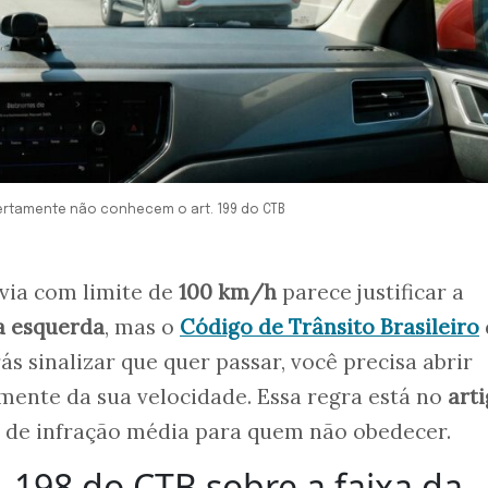
certamente não conhecem o art. 199 do CTB
ia com limite de
100 km/h
parece justificar a
a esquerda
, mas o
Código de Trânsito Brasileiro
ás sinalizar que quer passar, você precisa abrir
ente da sua velocidade. Essa regra está no
art
 de infração média para quem não obedecer.
. 198 do CTB sobre a faixa da