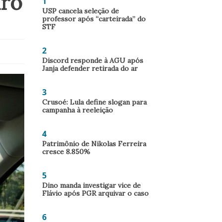
iro
1
USP cancela seleção de
professor após “carteirada” do
STF
2
Discord responde à AGU após
Janja defender retirada do ar
3
Crusoé: Lula define slogan para
campanha à reeleição
4
Patrimônio de Nikolas Ferreira
cresce 8.850%
5
Dino manda investigar vice de
Flávio após PGR arquivar o caso
6