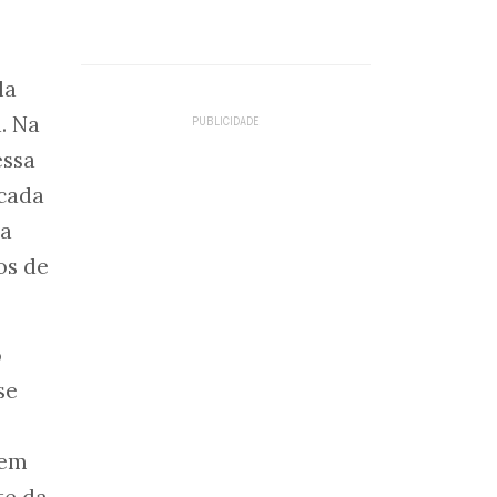
la
. Na
essa
 cada
da
os de
o
se
uem