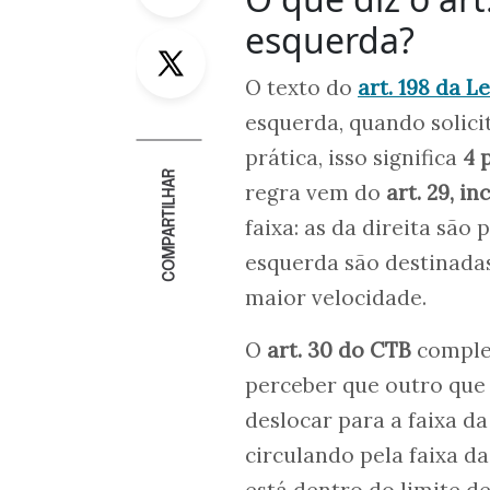
esquerda?
Twitter
O texto do
art. 198 da L
esquerda, quando solici
prática, isso significa
4 
COMPARTILHAR
regra vem do
art. 29, in
faixa: as da direita são
esquerda são destinada
maior velocidade.
O
art. 30 do CTB
complem
perceber que outro que 
deslocar para a faixa da
circulando pela faixa da