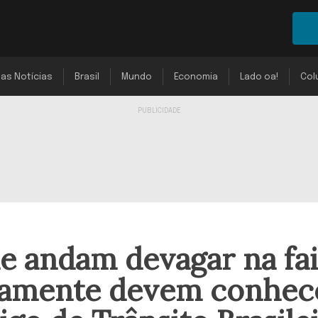
mas Notícias
Brasil
Mundo
Economia
Lado oa!
Col
e andam devagar na fa
tamente devem conhec