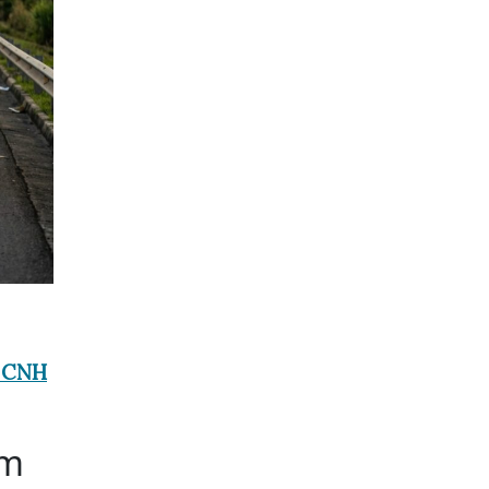
a CNH
im