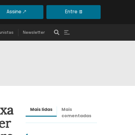
Assine
Entre
unistas
Newsletter
ixa
Mais lidas
Mais
Últimas
comentadas
notícias
er