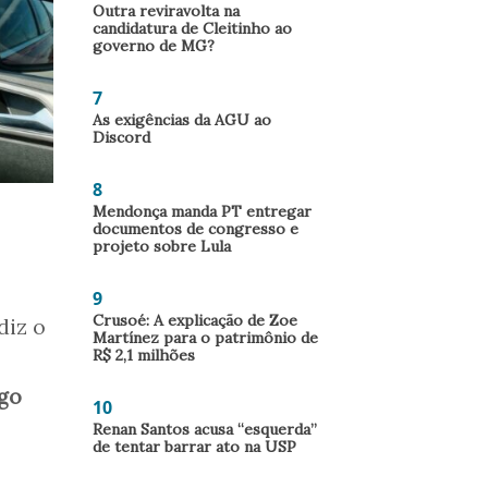
Outra reviravolta na
candidatura de Cleitinho ao
governo de MG?
7
As exigências da AGU ao
Discord
8
Mendonça manda PT entregar
documentos de congresso e
projeto sobre Lula
9
Crusoé: A explicação de Zoe
diz o
Martínez para o patrimônio de
R$ 2,1 milhões
igo
10
Renan Santos acusa “esquerda”
de tentar barrar ato na USP