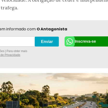
e velocidade. A obrigação de ceder é independen
trafega.
r bem informado com
O Antagonista
Inscreva-se
Enviar
es | Para obter mais
a de Privacidade
.