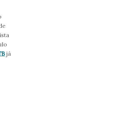
o
 de
ista
ulo
TB
já