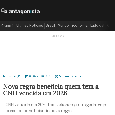
Últimas Notícias
Brasil
Mundo
Economia
Lado oa!
Colu
Crusoé
Economia
05.07.2026 19:13
5 minutos de leitura
Nova regra beneficia quem tem a
CNH vencida em 2026
CNH vencida em 2026 tem validade prorrogada: veja
como se beneficiar da nova regra