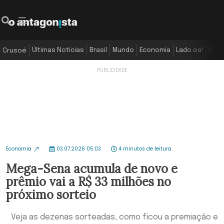
Últimas Notícias
Brasil
Mundo
Economia
Lado oa!
Colu
Crusoé
Economia
03.07.2026 05:03
4 minutos de leitura
Mega-Sena acumula de novo e
prêmio vai a R$ 33 milhões no
próximo sorteio
Veja as dezenas sorteadas, como ficou a premiação e