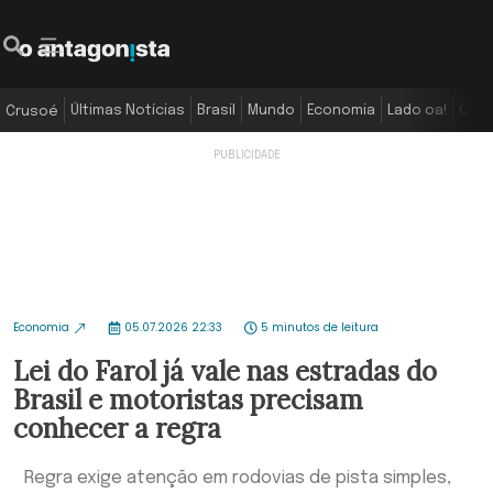
Últimas Notícias
Brasil
Mundo
Economia
Lado oa!
Colu
Crusoé
Economia
05.07.2026 22:33
5 minutos de leitura
Lei do Farol já vale nas estradas do
Brasil e motoristas precisam
conhecer a regra
Regra exige atenção em rodovias de pista simples,