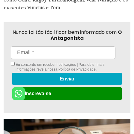
mascotes
Vinicius
e
Tom
.
Nunca foi tão fácil ficar bem informado com
O
Antagonista
Eu concordo em receber notificações | Para obter mais
informações reveja nossa
Política de Privacidade
.
Enviar
Inscreva-se