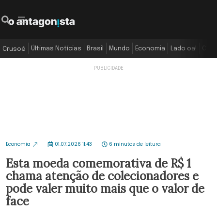
Últimas Notícias
Brasil
Mundo
Economia
Lado oa!
Colu
Crusoé
Economia
01.07.2026 11:43
6 minutos de leitura
Esta moeda comemorativa de R$ 1
chama atenção de colecionadores e
pode valer muito mais que o valor de
face