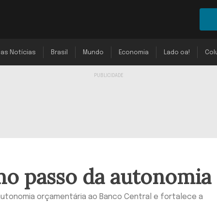
mas Notícias
Brasil
Mundo
Economia
Lado oa!
Col
mo passo da autonomia
tonomia orçamentária ao Banco Central e fortalece a