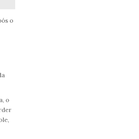
pós o
da
a, o
rder
ole,