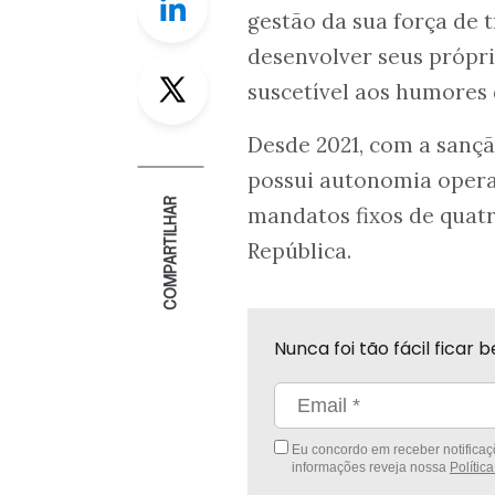
gestão da sua força de 
desenvolver seus própr
Twitter
suscetível aos humores d
Desde 2021, com a sançã
possui autonomia opera
COMPARTILHAR
mandatos fixos de quatr
República.
Nunca foi tão fácil fica
Eu concordo em receber notificaçõ
informações reveja nossa
Polític