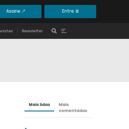
Assine
Entre
unistas
Newsletter
Mais lidas
Mais
Últimas
comentadas
notícias