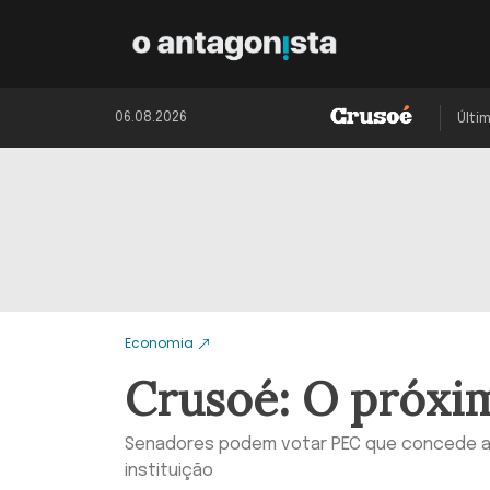
06.08.2026
Últi
Economia
Crusoé: O próxi
Senadores podem votar PEC que concede au
instituição