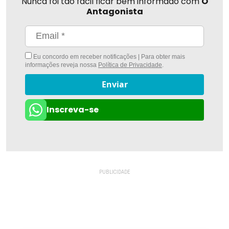
Nunca foi tão fácil ficar bem informado com
O
Antagonista
Eu concordo em receber notificações | Para obter mais
informações reveja nossa
Política de Privacidade
.
Enviar
Inscreva-se