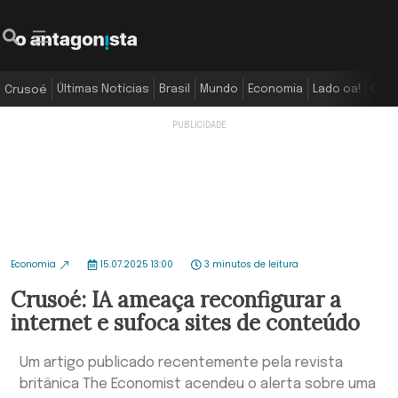
Últimas Notícias
Brasil
Mundo
Economia
Lado oa!
Colu
Crusoé
Economia
15.07.2025 13:00
3 minutos de leitura
Crusoé: IA ameaça reconfigurar a
internet e sufoca sites de conteúdo
Um artigo publicado recentemente pela revista
britânica The Economist acendeu o alerta sobre uma