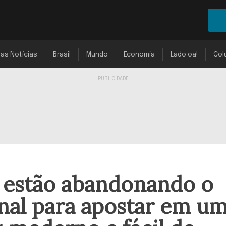
mas Notícias
Brasil
Mundo
Economia
Lado oa!
Col
s estão abandonando o
ional para apostar em u