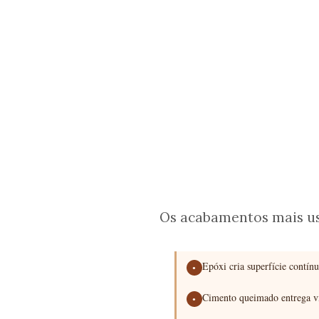
Os acabamentos mais us
Epóxi cria superfície contínu
●
Cimento queimado entrega vi
●