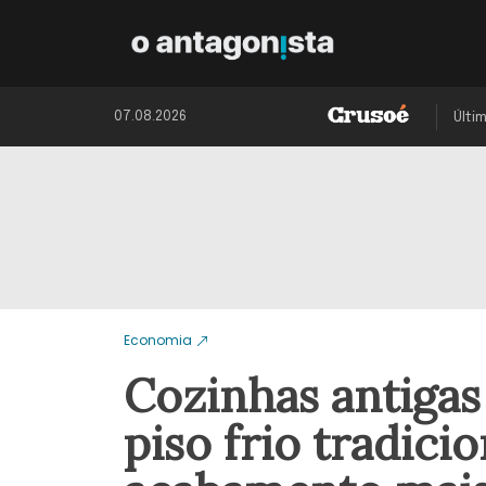
07.08.2026
Últi
Economia
Cozinhas antiga
piso frio tradic