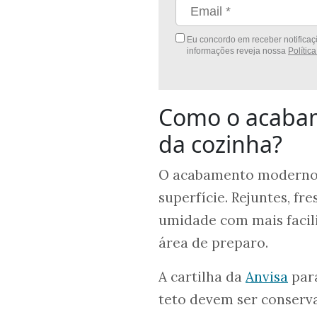
Eu concordo em receber notificaçõ
informações reveja nossa
Polític
Como o acaba
da cozinha?
O acabamento moderno 
superfície. Rejuntes, f
umidade com mais facili
área de preparo.
A cartilha da
Anvisa
para
teto devem ser conserva