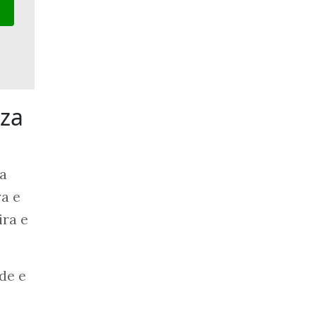
za
a
ra e
ira e
de e