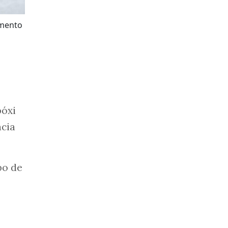
amento
póxi
ncia
po de