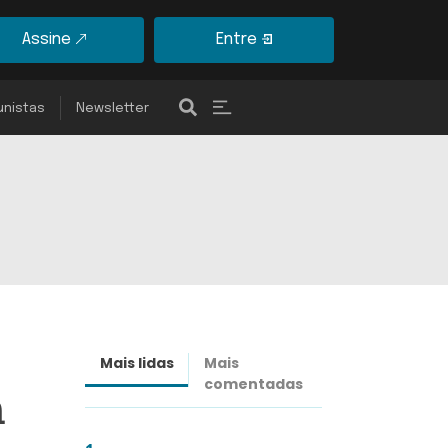
Assine
Entre
unistas
Newsletter
Mais lidas
Mais
Últimas
comentadas
notícias
m