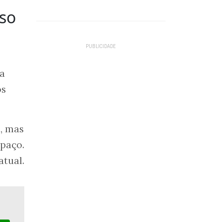
iso
da
os
, mas
spaço.
tual.