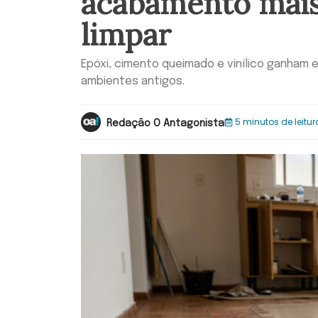
acabamento mais
limpar
Epóxi, cimento queimado e vinílico ganham es
ambientes antigos.
5 minutos de leitur
Redação O Antagonista