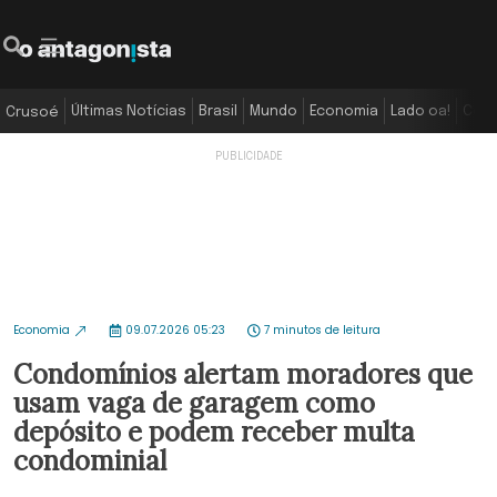
Últimas Notícias
Brasil
Mundo
Economia
Lado oa!
Colu
Crusoé
Economia
09.07.2026 05:23
7 minutos de leitura
Condomínios alertam moradores que
usam vaga de garagem como
depósito e podem receber multa
condominial