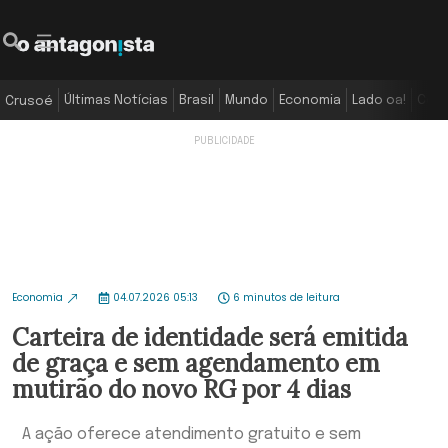
Últimas Notícias
Brasil
Mundo
Economia
Lado oa!
Colu
Crusoé
Economia
04.07.2026 05:13
6 minutos de leitura
Carteira de identidade será emitida
de graça e sem agendamento em
mutirão do novo RG por 4 dias
A ação oferece atendimento gratuito e sem