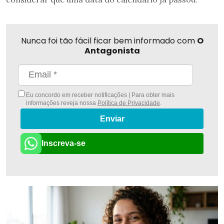
Nunca foi tão fácil ficar bem informado com
O
Antagonista
Eu concordo em receber notificações | Para obter mais
informações reveja nossa
Política de Privacidade
.
Enviar
Inscreva-se