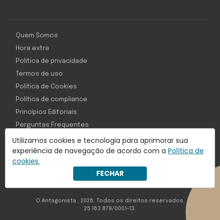
Quem Somos
Hora extra
Política de privacidade
Termos de uso
Política de Cookies
Política de compliance
Princípios Editoriais
Perguntas Frequentes
Utilizamos cookies e tecnologia para aprimorar sua
experiência de navegação de acordo com a
Política de
cookies.
Com inteligência e tecnologia:
FECHAR
Object1ve - Marketing Solution
O Antagonista , 2026, Todos os direitos reservados,
25.163.879/0001-13.