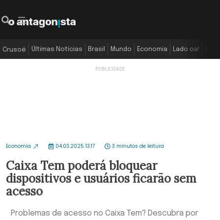
Últimas Notícias
Brasil
Mundo
Economia
Lado oa!
Colu
Crusoé
Economia
04.03.2025 13:17
3 minutos de leitura
Caixa Tem poderá bloquear
dispositivos e usuários ficarão sem
acesso
Problemas de acesso no Caixa Tem? Descubra por