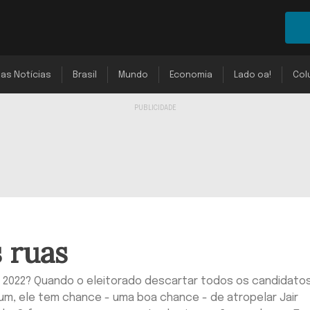
mas Notícias
Brasil
Mundo
Economia
Lado oa!
Col
 ruas
m 2022? Quando o eleitorado descartar todos os candidato
um, ele tem chance - uma boa chance - de atropelar Jair