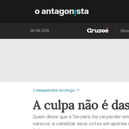
06.08.2026
Últi
o despertador do Diogo
A culpa não é das
Quem disse que a Terceira Via vai perder e
nanicos, e canalizar seus votos em apenas 