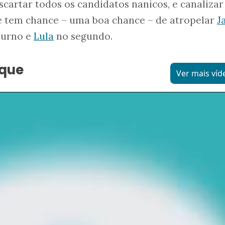
cartar todos os candidatos nanicos, e canalizar
e tem chance – uma boa chance – de atropelar
J
turno e
Lula
no segundo.
aque
Ver mais víd