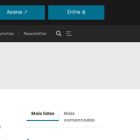
Assine
Entre
unistas
Newsletter
Mais lidas
Mais
Últimas
comentadas
notícias
s