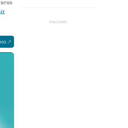
 seus
air
eos