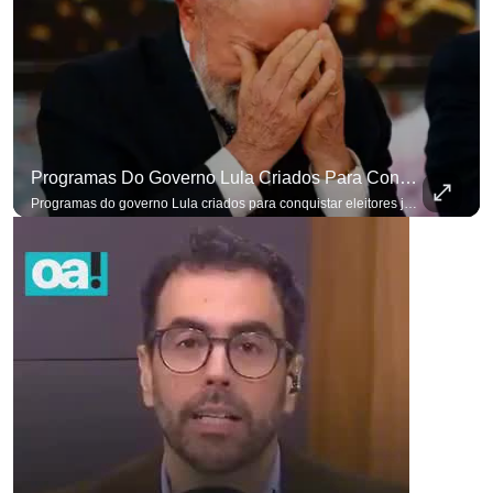
Programas Do Governo Lula Criados Para Conquistar Eleitores Já Não Têm Mais O Mesmo Efeito
Programas do governo Lula criados para conquistar eleitores já não têm o mesmo efeito de campanhas anteriores. #OAntagonista Se você busca informação com credibilidade, inscreva-se agora e ative o