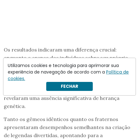
Os resultados indicaram uma diferença crucial:
enquanto a crença dos indivíduos sobre seu próprio
Utilizamos cookies e tecnologia para aprimorar sua
senso de humor exibia uma influência genética
experiência de navegação de acordo com a
Política de
moderada – gêmeos idênticos se avaliavam de forma
cookies.
mais semelhante que os fraternos – as pontuações
FECHAR
atribuídas pelos jurados às legendas humorísticas
revelaram uma ausência significativa de herança
genética.
Tanto os gêmeos idênticos quanto os fraternos
apresentaram desempenhos semelhantes na criação
de legendas divertidas, apontando para a