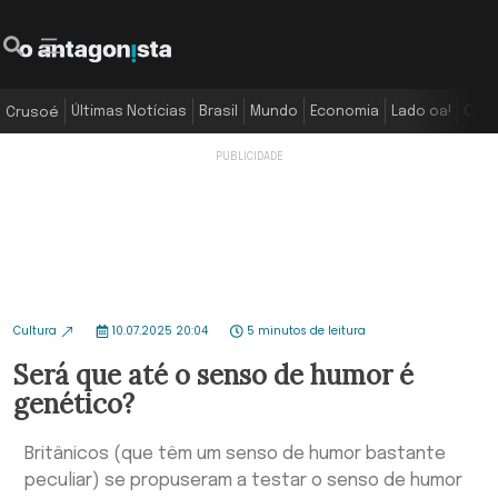
Últimas Notícias
Brasil
Mundo
Economia
Lado oa!
Colu
Crusoé
Cultura
10.07.2025 20:04
5 minutos de leitura
Será que até o senso de humor é
genético?
Britânicos (que têm um senso de humor bastante
peculiar) se propuseram a testar o senso de humor