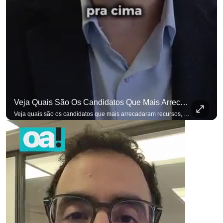
Veja Quais São Os Candidatos Que Mais Arrecadaram Recursos, Até Agora, Por Meio De Vaquinhas Eleito
Veja quais são os candidatos que mais arrecadaram recursos, até agora, por meio de vaquinhas eleitorais. #OAntagonista Se você busca informação com credibilidade, inscreva-se agora e ative o