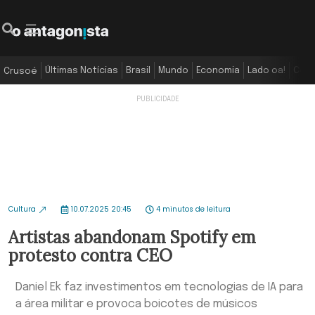
Últimas Notícias
Brasil
Mundo
Economia
Lado oa!
Colu
Crusoé
Cultura
10.07.2025 20:45
4 minutos de leitura
Artistas abandonam Spotify em
protesto contra CEO
Daniel Ek faz investimentos em tecnologias de IA para
a área militar e provoca boicotes de músicos