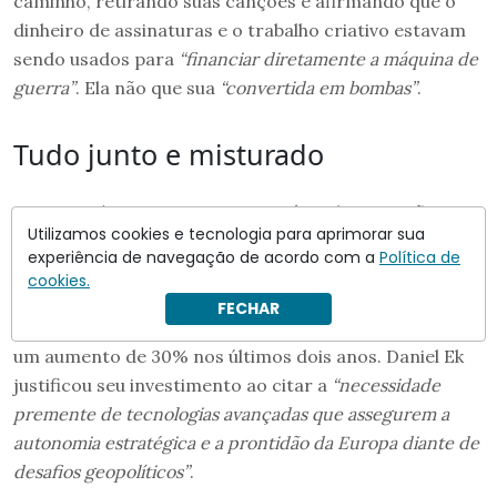
caminho, retirando suas canções e afirmando que o
dinheiro de assinaturas e o trabalho criativo estavam
sendo usados para
“financiar diretamente a máquina de
guerra”
. Ela não que sua
“convertida em bombas”
.
Tudo junto e misturado
A controvérsia surge em um cenário de expansão
Utilizamos cookies e tecnologia para aprimorar sua
acelerada no setor de defesa europeu, que, conforme
experiência de navegação de acordo com a
Política de
dados da Organização do Tratado do Atlântico Norte
cookies.
(OTAN), registrou um recorde de 5,2 bilhões de dólares
FECHAR
em investimentos de risco em 2024, representando
um aumento de 30% nos últimos dois anos. Daniel Ek
justificou seu investimento ao citar a
“necessidade
premente de tecnologias avançadas que assegurem a
autonomia estratégica e a prontidão da Europa diante de
desafios geopolíticos”
.