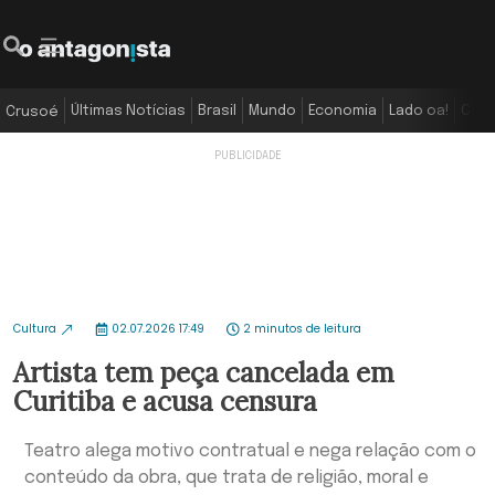
Últimas Notícias
Brasil
Mundo
Economia
Lado oa!
Colu
Crusoé
Cultura
02.07.2026 17:49
2 minutos de leitura
Artista tem peça cancelada em
Curitiba e acusa censura
Teatro alega motivo contratual e nega relação com o
conteúdo da obra, que trata de religião, moral e