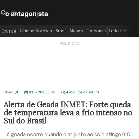
Últimas Notícias
Brasil
Mundo
Economia
Lado oa!
Colu
Crusoé
Clima
03.07.2026 01:23
4 minutos de leitura
Alerta de Geada INMET: Forte queda
de temperatura leva a frio intenso no
Sul do Brasil
A geada ocorre quando o ar junto ao solo atinge 0ºC