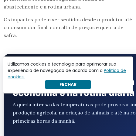
abastecimento e a rotina urbana.
Os impactos podem ser sentidos desde o produtor até
o consumidor final, com alta de preços e quebra de
safra.
Utilizamos cookies e tecnologia para aprimorar sua
ALERTA DE GEADA EXTREMA
experiência de navegação de acordo com a
Política de
cookies.
Principais efeitos da gead
FECHAR
economia e na rotina diária
A queda intensa das temperaturas pode provocar i
produção agrícola, na criação de animais e até na ro
primeiras horas da manhã.