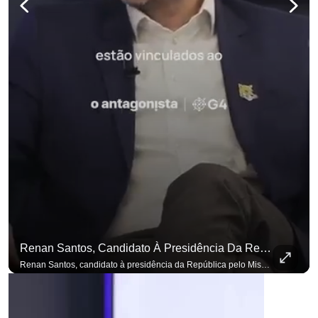
Renan Santos, Candidato À Presidência Da República Pelo Missão, Defende Aplicar Reformas Fiscais
Renan Santos, candidato à presidência da República pelo Missão, defende aplicar reformas fiscais impopulares para conter aumento incontrolado dos gastos e dívida pública, garantindo que essas medidas afetarão positivamente o ambiente econômico no Brasil. Se você busca informação com credibilidade, inscreva-se agora e ative o