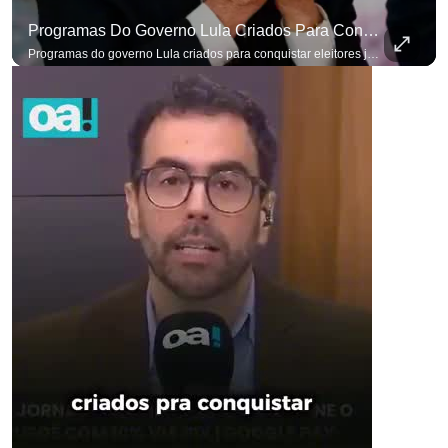
Programas Do Governo Lula Criados Para Conquistar Eleitores Já Não Têm Mais O Mesmo Efeito
Programas do governo Lula criados para conquistar eleitores já não têm o mesmo efeito de campanhas anteriores. #OAntagonista Se você busca informação com credibilidade, inscreva-se agora e ative o