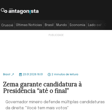
Últimas Notícias
Brasil
Mundo
Economia
Lado oa!
Colu
Crusoé
Brasil
23.01.2026 16:01
2 minutos de leitura
Zema garante candidatura à
Presidência “até o final”
Governador mineiro defende múltiplas candidaturas
da direita: "Você tem mais votos"