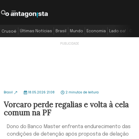
Últimas Notícias
Brasil
Mundo
Economia
Lado oa!
Colu
Crusoé
Brasil
18.05.2026 21:08
2 minutos de leitura
Vorcaro perde regalias e volta à cela
comum na PF
Dono do Banco Master enfrenta endurecimento das
condições de detenção após proposta de delação