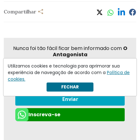
Compartilhar
Nunca foi tão fácil ficar bem informado com
O
Antagonista
Utilizamos cookies e tecnologia para aprimorar sua
experiência de navegação de acordo com a
Política de
cookies.
Eu concordo em receber notificações | Para obter mais
FECHAR
informações reveja nossa
Política de Privacidade
.
Enviar
Inscreva-se