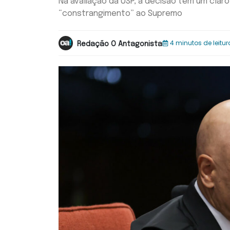
Na avaliação da USP, a decisão tem um clar
“constrangimento” ao Supremo
4 minutos de leitur
Redação O Antagonista