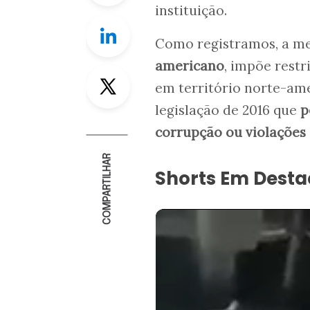
instituição.
Linkedin
Como registramos, a m
americano
, impõe rest
Twitter
em território norte-ame
legislação de 2016 que
p
corrupção ou violações
COMPARTILHAR
Shorts Em Dest