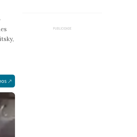
o
aes
tsky,
eos