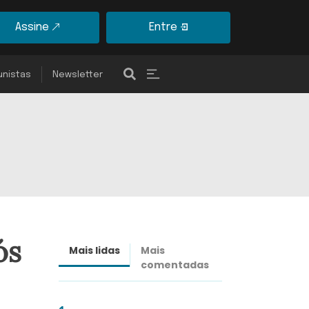
Assine
Entre
unistas
Newsletter
ós
Mais lidas
Mais
Últimas
comentadas
notícias