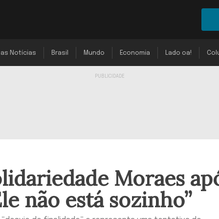
mas Notícias
Brasil
Mundo
Economia
Lado oa!
Col
lidariedade Moraes ap
le não está sozinho”