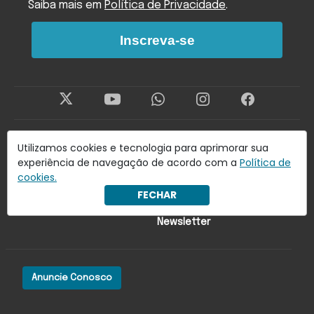
Saiba mais em
Política de Privacidade
.
Inscreva-se
Utilizamos cookies e tecnologia para aprimorar sua
Últimas Notícias
Economia
experiência de navegação de acordo com a
Política de
Brasil
Lado oa!
cookies.
FECHAR
Mundo
Colunistas
Newsletter
Anuncie Conosco