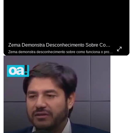
Zema Demonstra Desconhecimento Sobre Como Funciona O Processo De Mudança Das Leis. #OAntagonista
Zema demonstra desconhecimento sobre como funciona o processo de mudança das leis. #OAntagonista Se você busca informação com credibilidade, inscreva-se agora e ative o