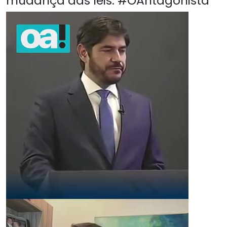
mudança das leis. #OAntagonista