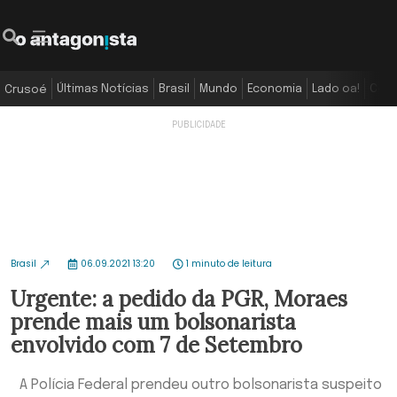
Últimas Notícias
Brasil
Mundo
Economia
Lado oa!
Colu
Crusoé
Brasil
06.09.2021 13:20
1 minuto de leitura
Urgente: a pedido da PGR, Moraes
prende mais um bolsonarista
envolvido com 7 de Setembro
A Polícia Federal prendeu outro bolsonarista suspeito