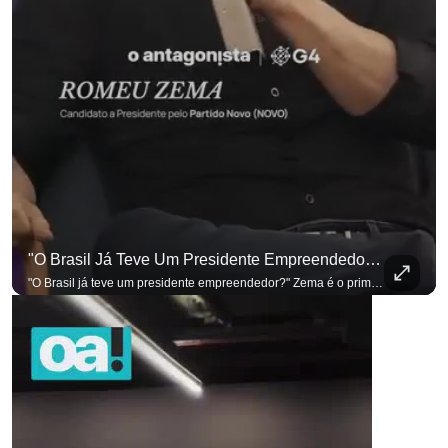
"O Brasil Já Teve Um Presidente Empreendedor?"
para não perder nenhuma atualização!
Ouça O Antagonista nos principais 
"O Brasil já teve um presidente empreendedor?" Zema é o primeiro a sentar na cadeira. Outros três presidenciáveis ainda vão passar por ela. A Sabatina Presidencial está no ar, com perguntas que vieram de uma pesquisa inédita com empresários. Acompanhe AO VIVO no YouTube do G4 Business. Se você busca informação com credibilidade, inscreva-se agora e ative o