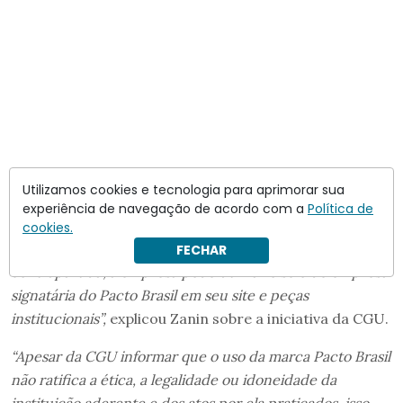
Utilizamos cookies e tecnologia para aprimorar sua
“No questionário, a empresa informa se possui práticas
experiência de navegação de acordo com a
Política de
como gestão de riscos de corrupção, controles internos,
cookies.
políticas de integridade e governança de compliance. Em
FECHAR
contrapartida, a empresa pode utilizar o selo de empresa
signatária do Pacto Brasil em seu site e peças
institucionais”,
explicou Zanin sobre a iniciativa da CGU.
“Apesar da CGU informar que o uso da marca Pacto Brasil
não ratifica a ética, a legalidade ou idoneidade da
instituição aderente e dos atos por ela praticados, isso