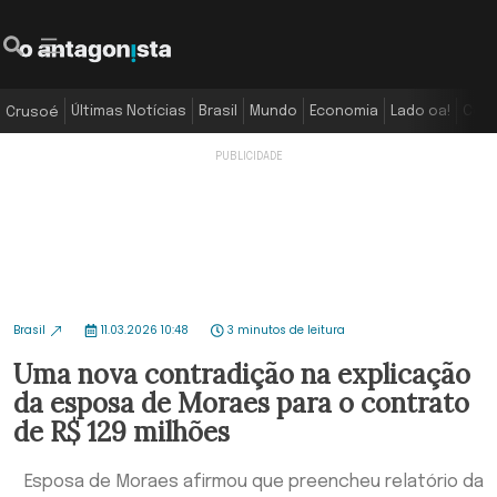
Últimas Notícias
Brasil
Mundo
Economia
Lado oa!
Colu
Crusoé
Brasil
11.03.2026 10:48
3 minutos de leitura
Uma nova contradição na explicação
da esposa de Moraes para o contrato
de R$ 129 milhões
Esposa de Moraes afirmou que preencheu relatório da