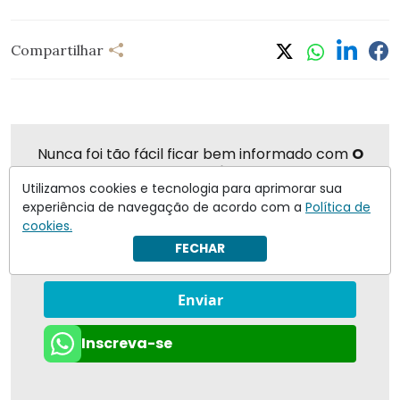
Compartilhar
Nunca foi tão fácil ficar bem informado com
O
Antagonista
Utilizamos cookies e tecnologia para aprimorar sua
experiência de navegação de acordo com a
Política de
cookies.
FECHAR
Eu concordo em receber notificações | Para obter mais
informações reveja nossa
Política de Privacidade
.
Enviar
Inscreva-se