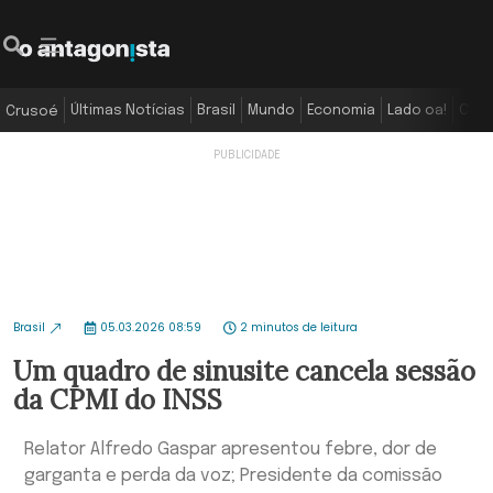
Últimas Notícias
Brasil
Mundo
Economia
Lado oa!
Colu
Crusoé
Brasil
05.03.2026 08:59
2 minutos de leitura
Um quadro de sinusite cancela sessão
da CPMI do INSS
Relator Alfredo Gaspar apresentou febre, dor de
garganta e perda da voz; Presidente da comissão