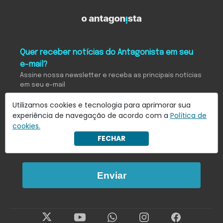
Quer receber notícias do Antagonista em seu
e-mail?
Assine nossa newsletter e receba as principais notícias
em seu e-mail
Utilizamos cookies e tecnologia para aprimorar sua
experiência de navegação de acordo com a
Política de
Eu concordo em receber notificações | Para
cookies.
obter mais informações reveja nossa
Política
FECHAR
de Privacidade
.
Enviar