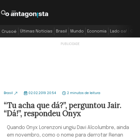
Últimas Notícias
Brasil
Mundo
Economia
Lado oa!
Colu
Crusoé
Brasil
02.02.2019 20:54
2 minutos de leitura
“Tu acha que dá?”, perguntou Jair.
“Dá!”, respondeu Onyx
Quando Onyx Lorenzoni ungiu Davi Alcolumbre, ainda
em novembro, como o nome para derrotar Renan