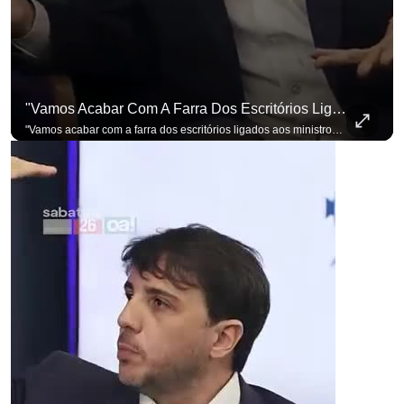
"Vamos Acabar Com A Farra Dos Escritórios Ligados Aos Ministros Do STF"
"Vamos acabar com a farra dos escritórios ligados aos ministros do STF". Essa foi a resposta de Renan Santos ao ser questionado sobre o Judiciário. Se você busca informação com credibilidade, inscreva-se agora e ative o