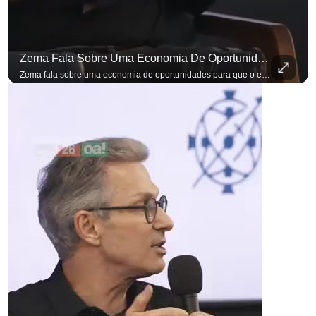
Zema Fala Sobre Uma Economia De Oportunidades Para O Empresário
Zema fala sobre uma economia de oportunidades para que o empresário brasileiro não precise sair do país para manter o crescimento do seu negócio. A primeira Sabatina Presidencial em que as perguntas não vieram de assessores, partidos ou jornalistas. Vieram de uma pesquisa com empresários brasileiros. Imposto, juro, custo de contratar. Cada candidato frente a frente com quem move a economia do país. Se você busca informação com credibilidade, inscreva-se agora e ative o