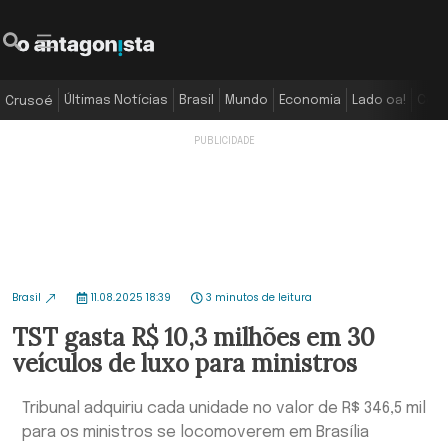
Últimas Notícias
Brasil
Mundo
Economia
Lado oa!
Colu
Crusoé
Brasil
11.08.2025 18:39
3 minutos de leitura
TST gasta R$ 10,3 milhões em 30
veículos de luxo para ministros
Tribunal adquiriu cada unidade no valor de R$ 346,5 mil
para os ministros se locomoverem em Brasília