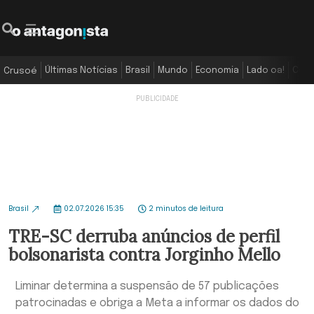
Últimas Notícias
Brasil
Mundo
Economia
Lado oa!
Colu
Crusoé
Brasil
02.07.2026 15:35
2 minutos de leitura
TRE-SC derruba anúncios de perfil
bolsonarista contra Jorginho Mello
Liminar determina a suspensão de 57 publicações
patrocinadas e obriga a Meta a informar os dados do