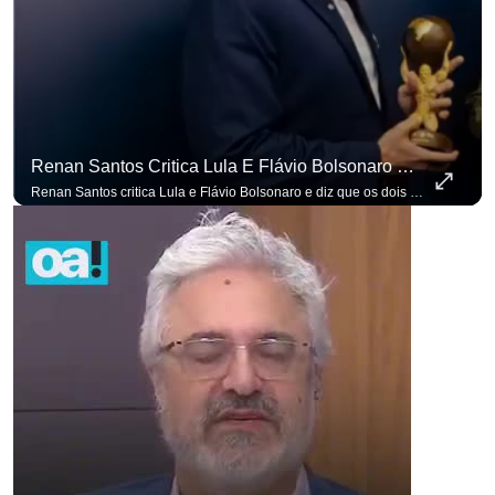
Renan Santos Critica Lula E Flávio Bolsonaro E Diz Que Os Dois São Lados Da Mesma Moeda.
Renan Santos critica Lula e Flávio Bolsonaro e diz que os dois são lados da mesma moeda. #OAntagonista Se você busca informação com credibilidade, inscreva-se agora e ative o