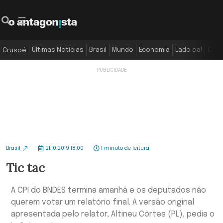
Últimas Notícias
Brasil
Mundo
Economia
Lado oa!
Colu
Crusoé
Brasil
21.10.2019 18:00
1 minuto de leitura
Tic tac
A CPI do BNDES termina amanhã e os deputados não
querem votar um relatório final. A versão original
apresentada pelo relator, Altineu Côrtes (PL), pedia o