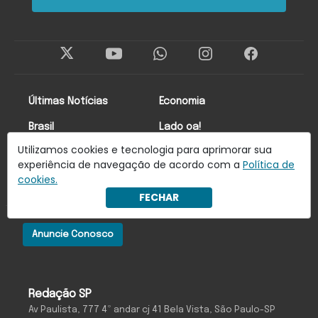
Últimas Notícias
Economia
Brasil
Lado oa!
Utilizamos cookies e tecnologia para aprimorar sua
Mundo
Colunistas
experiência de navegação de acordo com a
Política de
cookies.
Newsletter
FECHAR
Anuncie Conosco
Redação SP
Av Paulista, 777 4º andar cj 41 Bela Vista, São Paulo-SP