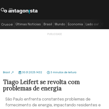
Últimas Notícias
Brasil
Mundo
Economia
Lado oa!
Colu
Crusoé
Brasil
30.01.2025 14:32
3 minutos de leitura
Tiago Leifert se revolta com
problemas de energia
São Paulo enfrenta constantes problemas de
fornecimento de energia, impactando residentes e