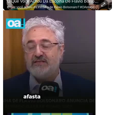
O Que Você Achou Da Escolha De Flávio Bolsonaro? #OAntagonista
O que você achou da escolha de Flávio Bolsonaro? #OAntagonista Se você busca informação com credibilidade, inscreva-se agora e ative o