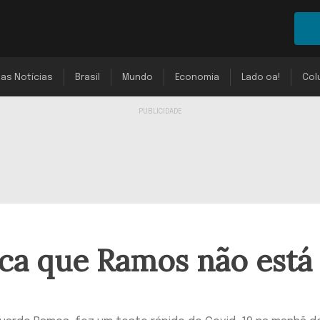
mas Notícias
Brasil
Mundo
Economia
Lado oa!
Col
ica que Ramos não está