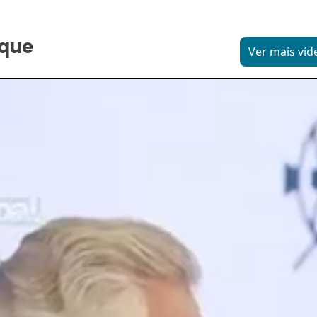
aque
Ver mais víd