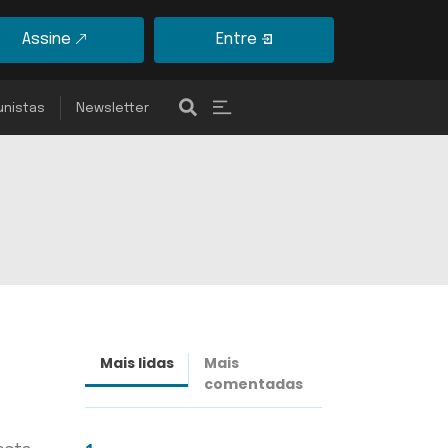
Assine
Entre
unistas
Newsletter
Mais lidas
Mais
Últimas
comentadas
notícias