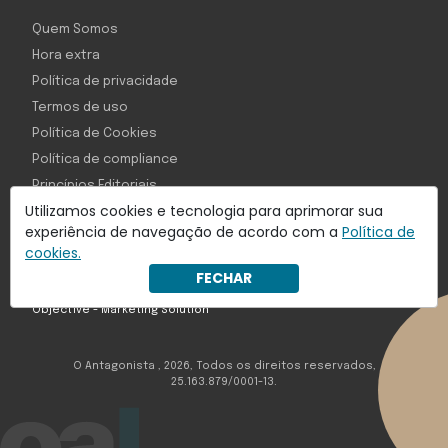
Quem Somos
Hora extra
Política de privacidade
Termos de uso
Política de Cookies
Política de compliance
Princípios Editoriais
Utilizamos cookies e tecnologia para aprimorar sua
Perguntas Frequentes
experiência de navegação de acordo com a
Política de
cookies.
FECHAR
Com inteligência e tecnologia:
Object1ve - Marketing Solution
O Antagonista , 2026, Todos os direitos reservados,
25.163.879/0001-13.