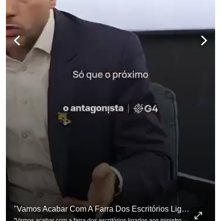
para não perder nenhuma atualização!
Ouça O Antagonista nos principais 
"Vamos Acabar Com A Farra Dos Escritórios Ligados Aos Ministros Do STF"
"Vamos acabar com a farra dos escritórios ligados aos ministros do STF". Essa foi a resposta de Renan Santos ao ser questionado sobre o Judiciário. Se você busca informação com credibilidade, inscreva-se agora e ative o