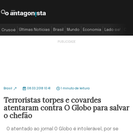
Últimas Notícias
Brasil
Mundo
Economia
Lado oa!
Colu
Crusoé
Brasil
08.03.2018 10:41
1 minuto de leitura
Terroristas torpes e covardes
atentaram contra O Globo para salvar
o chefão
O atentado ao jornal O Globo é intolerável, por se