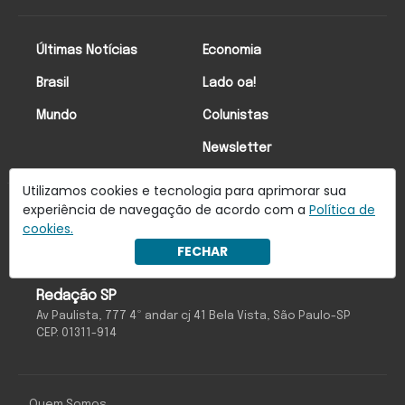
Últimas Notícias
Economia
Brasil
Lado oa!
Mundo
Colunistas
Newsletter
Utilizamos cookies e tecnologia para aprimorar sua
experiência de navegação de acordo com a
Política de
Anuncie Conosco
cookies.
FECHAR
Redação SP
Av Paulista, 777 4º andar cj 41 Bela Vista, São Paulo-SP
CEP: 01311-914
Quem Somos