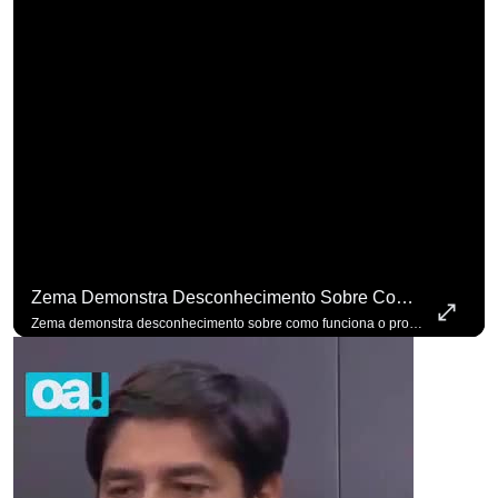
Zema Demonstra Desconhecimento Sobre Como Funciona O Processo De Mudança Das Leis. #OAntagonista
Zema demonstra desconhecimento sobre como funciona o processo de mudança das leis. #OAntagonista Se você busca informação com credibilidade, inscreva-se agora e ative o