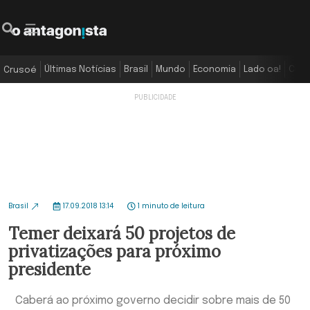
Últimas Notícias
Brasil
Mundo
Economia
Lado oa!
Colu
Crusoé
Brasil
17.09.2018 13:14
1 minuto de leitura
Temer deixará 50 projetos de
privatizações para próximo
presidente
Caberá ao próximo governo decidir sobre mais de 50