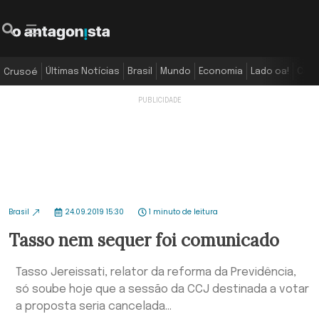
Últimas Notícias
Brasil
Mundo
Economia
Lado oa!
Colu
Crusoé
Brasil
24.09.2019 15:30
1 minuto de leitura
Tasso nem sequer foi comunicado
Tasso Jereissati, relator da reforma da Previdência,
só soube hoje que a sessão da CCJ destinada a votar
a proposta seria cancelada...