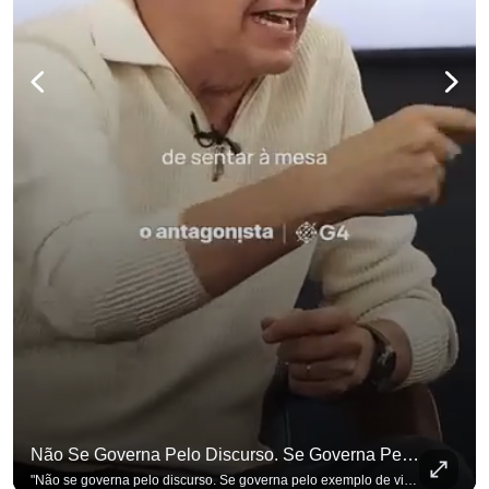
Não Se Governa Pelo Discurso. Se Governa Pelo Exemplo De Vida", Alfineta Ronaldo Caiado
"Não se governa pelo discurso. Se governa pelo exemplo de vida", alfineta Ronaldo Caiado, respondendo a empresários na primeira Sabatina Presidencial com a pauta definida por quem constrói o país. Se você busca informação com credibilidade, inscreva-se agora e ative o