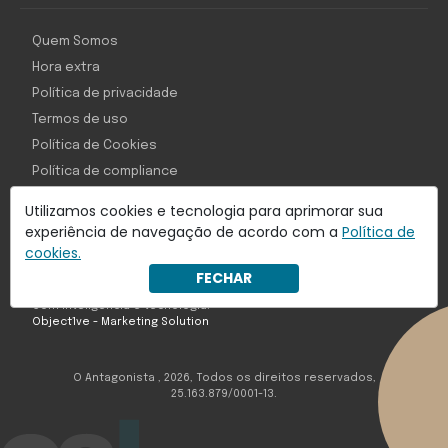
Quem Somos
Hora extra
Política de privacidade
Termos de uso
Política de Cookies
Política de compliance
Princípios Editoriais
Utilizamos cookies e tecnologia para aprimorar sua
Perguntas Frequentes
experiência de navegação de acordo com a
Política de
cookies.
FECHAR
Com inteligência e tecnologia:
Object1ve - Marketing Solution
O Antagonista , 2026, Todos os direitos reservados,
25.163.879/0001-13.