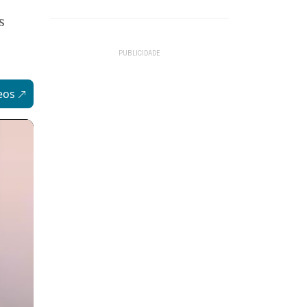
s
eos