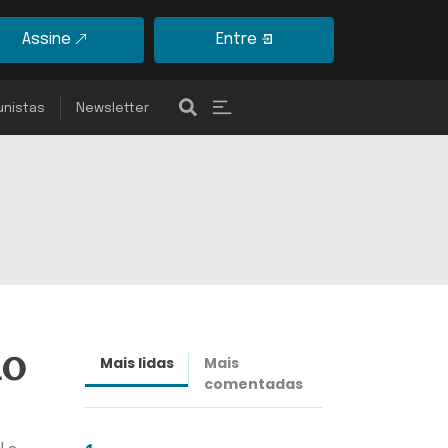
Assine
Entre
unistas
Newsletter
no
Mais lidas
Mais
Últimas
comentadas
notícias