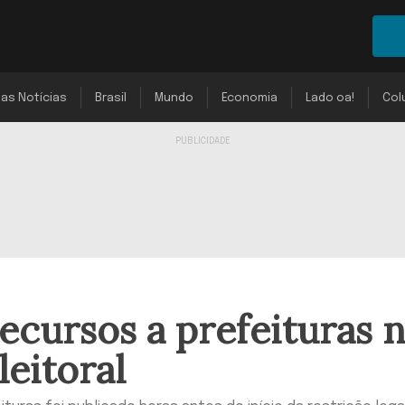
mas Notícias
Brasil
Mundo
Economia
Lado oa!
Col
recursos a prefeituras 
leitoral