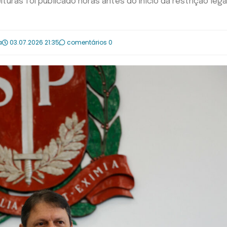
ras foi publicado horas antes do início da restrição lega
a
03.07.2026 21:35
comentários 0