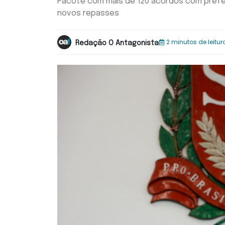
Pacote com mais de 120 acordos com prefeitu
novos repasses
2 minutos de leitur
Redação O Antagonista