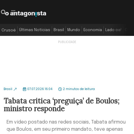
Últimas Notícias
Brasil
Mundo
Economia
Lado oa!
Colu
Crusoé
Brasil
07.07.2026 16:04
2 minutos de leitura
Tabata critica ‘preguiça’ de Boulos;
ministro responde
Em vídeo postado nas redes sociais, Tabata afirmou
que Boulos, em seu primeiro mandato, teve apenas