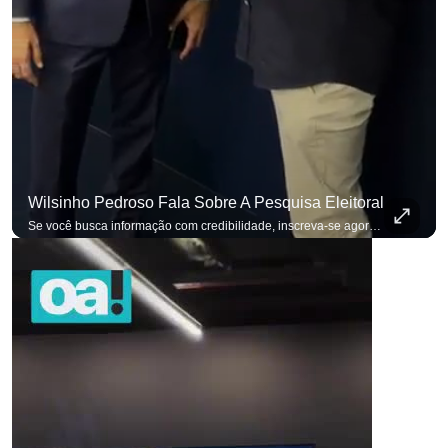
Wilsinho Pedroso Fala Sobre A Pesquisa Eleitoral
para não perder nenhuma atualização!
Ouça O Antagonista nos principais 
Se você busca informação com credibilidade, inscreva-se agora e ative o
p