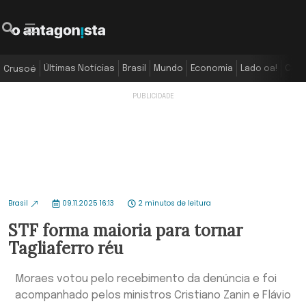
Últimas Notícias
Brasil
Mundo
Economia
Lado oa!
Colu
Crusoé
Brasil
09.11.2025 16:13
2 minutos de leitura
STF forma maioria para tornar
Tagliaferro réu
Moraes votou pelo recebimento da denúncia e foi
acompanhado pelos ministros Cristiano Zanin e Flávio