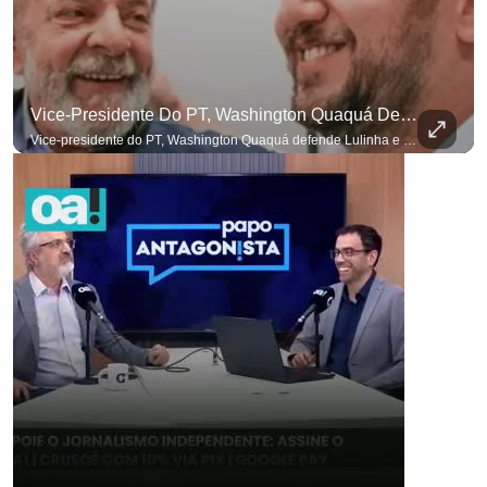
Vice-Presidente Do PT, Washington Quaquá Defende Lulinha E Diz Que Ele Vive Em Condições Precárias
Vice-presidente do PT, Washington Quaquá defende Lulinha e diz que ele vive em condições espartanas na Espanha. #OAntagonista Se você busca informação com credibilidade, inscreva-se agora e ative o