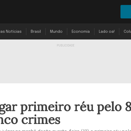
mas Notícias
Brasil
Mundo
Economia
Lado oa!
Col
gar primeiro réu pelo 
inco crimes