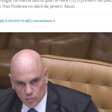
julgar na manhã desta quarta-feira (13) o primeiro réu pel
rês Poderes no dia 8 de janeiro. Aécio...
a
13.09.2023 10:44
comentários 0