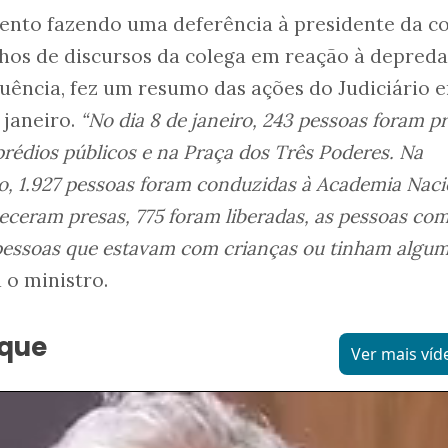
ento fazendo uma deferência à presidente da co
chos de discursos da colega em reação à depred
quência, fez um resumo das ações do Judiciário 
 janeiro.
“No dia 8 de janeiro, 243 pessoas foram p
prédios públicos e na Praça dos Três Poderes. Na
ro, 1.927 pessoas foram conduzidas à Academia Naci
neceram presas, 775 foram liberadas, as pessoas co
 pessoas que estavam com crianças ou tinham algu
 o ministro.
aque
Ver mais víd