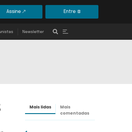
Assine
Entre
unistas
Newsletter
8
Mais lidas
Mais
Últimas
comentadas
notícias