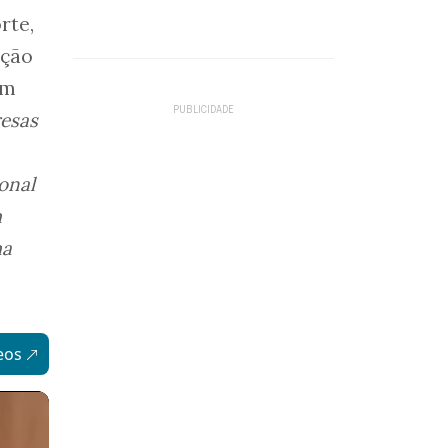
rte,
ação
em
resas
onal
m
ma
eos