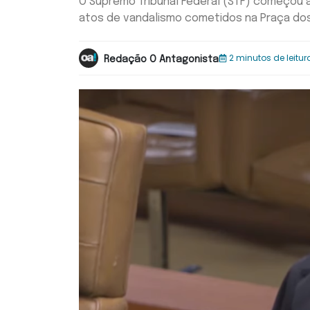
O Supremo Tribunal Federal (STF) começou a 
atos de vandalismo cometidos na Praça dos T
2 minutos de leitur
Redação O Antagonista