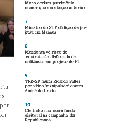
Moro declara patrimônio
menor que em eleição anterior
7
Ministro do STF dá lição de jiu-
jítsu em Manaus
8
Mendonça vê risco de
‘contratação disfarçada de
militância’ em projeto do PT
9
TRE-SP multa Ricardo Salles
rta-
por vídeo ‘manipulado’ contra
André do Prado
os
10
 por
Cleitinho não usará fundo
tor
eleitoral na campanha, diz
Republicanos