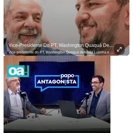
Vice-Presidente Do PT, Washington Quaquá Defende Lulinha E Diz Que Ele Vive Em Condições Precárias
Vice-presidente do PT, Washington Quaquá defende Lulinha e diz que ele vive em condições espartanas na Espanha. #OAntagonista Se você busca informação com credibilidade, inscreva-se agora e ative o