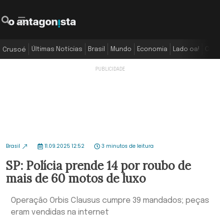
Últimas Notícias
Brasil
Mundo
Economia
Lado oa!
Colu
Crusoé
Brasil
11.09.2025 12:52
3 minutos de leitura
SP: Polícia prende 14 por roubo de
mais de 60 motos de luxo
Operação Orbis Clausus cumpre 39 mandados; peças
eram vendidas na internet