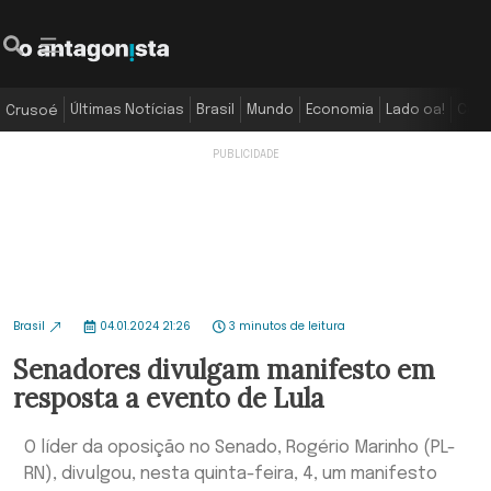
Últimas Notícias
Brasil
Mundo
Economia
Lado oa!
Colu
Crusoé
Brasil
04.01.2024 21:26
3 minutos de leitura
Senadores divulgam manifesto em
resposta a evento de Lula
O líder da oposição no Senado, Rogério Marinho (PL-
RN), divulgou, nesta quinta-feira, 4, um manifesto