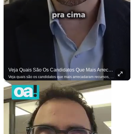
Veja Quais São Os Candidatos Que Mais Arrecadaram Recursos, Até Agora, Por Meio De Vaquinhas Eleito
Veja quais são os candidatos que mais arrecadaram recursos, até agora, por meio de vaquinhas eleitorais. #OAntagonista Se você busca informação com credibilidade, inscreva-se agora e ative o