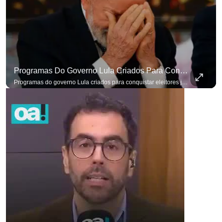
Programas Do Governo Lula Criados Para Conquistar Eleitores Já Não Têm Mais O Mesmo Efeito
Programas do governo Lula criados para conquistar eleitores já não têm o mesmo efeito de campanhas anteriores. #OAntagonista Se você busca informação com credibilidade, inscreva-se agora e ative o