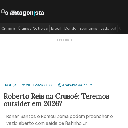
Últimas Notícias
Brasil
Mundo
Economia
Lado oa!
Colu
Crusoé
Brasil
28.03.2026 08:00
3 minutos de leitura
Roberto Reis na Crusoé: Teremos
outsider em 2026?
Renan Santos e Romeu Zema podem preencher o
vazio aberto com saída de Ratinho Jr.